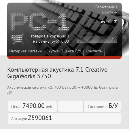
Регистрация
Войти ▸
товаров в корзине:
0
на сумму (руб):
0.00
Интернет-магазин
Скупка, Оценка Б/У
Контакты
Компьютерная акустика 7.1 Creative
GigaWorks S750
Акустическая система 7.1, 700 Ватт, 20 — 40000 Гц, без пульта
ДУ
7490.00
Б/У
Цена:
руб.
Состояние:
Z590061
Артикул: