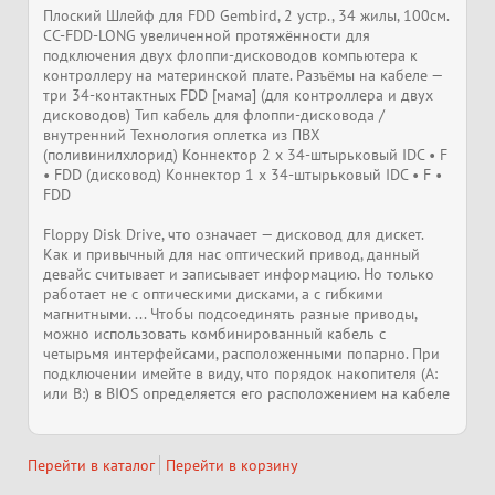
Плоский Шлейф для FDD Gembird, 2 устр., 34 жилы, 100см.
CC-FDD-LONG увеличенной протяжённости для
подключения двух флоппи-дисководов компьютера к
контроллеру на материнской плате. Разъёмы на кабеле —
три 34-контактных FDD [мама] (для контроллера и двух
дисководов) Тип кабель для флоппи-дисковода /
внутренний Технология оплетка из ПВХ
(поливинилхлорид) Коннектор 2 x 34-штырьковый IDC • F
• FDD (дисковод) Коннектор 1 x 34-штырьковый IDC • F •
FDD
Floppy Disk Drive, что означает — дисковод для дискет.
Как и привычный для нас оптический привод, данный
девайс считывает и записывает информацию. Но только
работает не с оптическими дисками, а с гибкими
магнитными. ... Чтобы подсоединять разные приводы,
можно использовать комбинированный кабель с
четырьмя интерфейсами, расположенными попарно. При
подключении имейте в виду, что порядок накопителя (A:
или B:) в BIOS определяется его расположением на кабеле
Перейти в каталог
Перейти в корзину