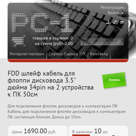
Регистрация
Войти ▸
товаров в корзине:
0
на сумму (руб):
0.00
Интернет-магазин
Скупка, Оценка Б/У
Контакты
FDD шлейф кабель для
флоппи дисковода 3.5"
Новинка
дюйма 34pin на 2 устройствa
к ПК 50см
Для подключения флоппи дисководов к компьютерам ПК
Кабель для подключения флоппи дисководов к компьютерам
ПК системным блокам. Длина до 50см.
1690.00
10
Цена:
руб.
В наличии:
шт.