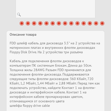
Описание товара
FDD шлейф кабель для дисковода 3.5" на 2 устройствa на
материнских платах и внутренних флоппи дисководах
Floppy Disk Drive. На 2 устройствa три разъёма
Кабель для подключения флоппи дисководов к
компьютерам ПК системным блокам. Длина до 50см.
Толщина жилы 28AWG Разъем FDD применяется для
подключения флоппи-дисковода. Поддерживаются
следующие типы флоппи-дисководов: 360 Kбайт, 720
Kбайт, 1,2 Mбайт, 1,44 Mбайт и 2,88 Mбайт. Перед тем как
подключать устройство, найдите Контакт 1 на флоппи-
дисководе и интерфейсном кабеле. Контакт 1 на
интерфейсном кабеле промаркирован цветом,
отличающимся от основного цвета
шлейфа floppy drive cable