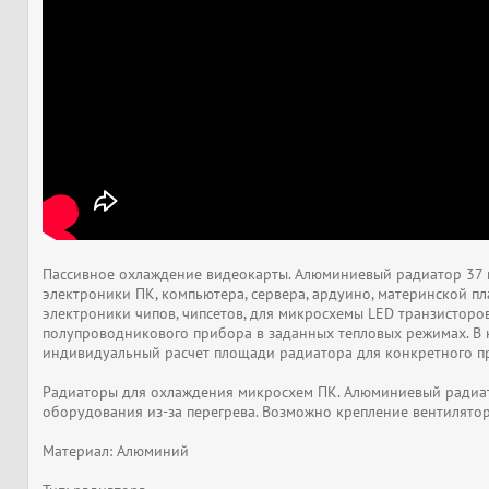
Пассивное охлаждение видеокарты. Алюминиевый радиатор 37 
электроники ПК, компьютера, сервера, ардуино, материнской пл
электроники чипов, чипсетов, для микросхемы LED транзисторо
полупроводникового прибора в заданных тепловых режимах. В
индивидуальный расчет площади радиатора для конкретного п
Радиаторы для охлаждения микросхем ПК. Алюминиевый радиат
оборудования из-за перегрева. Возможно крепление вентилято
Материал: Алюминий