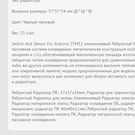
Тип: радиатора
Внешние размеры: 37*37*24 мм (Д * Ш * В)
Цвет: Черный матовый
Вес: 23 г/шт.
Switch And Sensor For Arduino STM32 алюминиевый Ребристый 
пассивная система охлаждения: металлическая конструкция осо
штырями и т.п.), обеспечивающей максимальную площадь конта
габаритах. истем охлаждения предназначается для сравнительн
либо же других компонентов, не отличающихся высоким теплов
или оперативной памяти). модели, предназначенные для видеок
они могут выпускаться как компонент для сборки активного ку
и радиатора.
Ребристый Радиатор ПК; 37x37x24мм; Радиатор для транзистор
Ребристый Радиатор для чипов; Алюминиевый Радиатор электр
Радиатор материнской платы; Радиатор охлаждения ПК, радиат
микросхем; радиатор ПК 40x40x11мм; Ребристый радиатор ПК;
Радиатор охлаждения чипсета ПК, Радиатор материнской платы;
пассивное охлаждения;