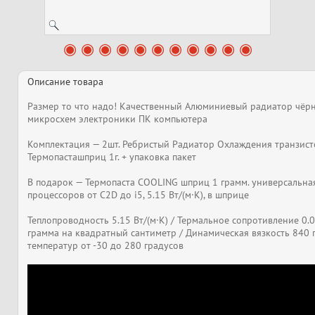
Описание товара
Размер то что надо! Качественный Алюминиевый радиатор чёрн
микросхем электроники ПК компьютера
Комплектация — 2шт. Ребристый Радиатор Охлаждения транзист
Термопасташприц 1г. + упаковка пакет
В подарок — Термопаста COOLING шприц 1 грамм. универсальна
процессоров от C2D до i5, 5.15 Вт/(м·К), в шприце
Теплопроводность 5.15 Вт/(м·К) / Термальное сопротивление 0.
грамма на квадратный сантиметр / Динамическая вязкость 840 
температур от -30 до 280 градусов