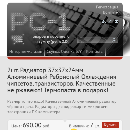
Регистрация
Войти ▸
товаров в корзине:
0
на сумму (руб):
0.00
Интернет-магазин
Скупка, Оценка Б/У
Контакты
2шт. Радиатор 37x37x24мм
Алюминиевый Ребристый Охлаждения
чипсетов, транзисторов. Качественные
не ржавеют! Термопаста в подарок!
Размер то что надо! Качественный Алюминиевый радиатор
чёрного цвета. Радиаторы для видеокарт и микросхем
электроники ПК компьютера
690.00
7
Цена:
руб.
В наличии:
шт.