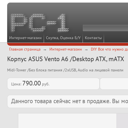
Интернет-магазин
Скупка, Оценка Б/У
Контакты
Главная страница
Интернет-магазин
DIY Все что нужно д
Корпус ASUS Vento A6 /Desktop ATX, mATX
Midi-Tower /Без блока питания /2xUSB, Audio на лицевой панели
790.00
Цена:
руб.
Данного товара сейчас нет в продаже. Вы 