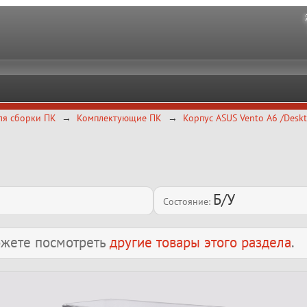
ля сборки ПК
Комплектующие ПК
Корпус ASUS Vento A6 /Desk
Б/У
Состояние:
можете посмотреть
другие товары этого раздела
.