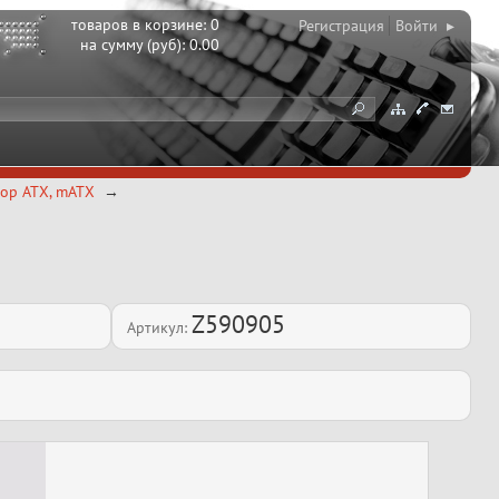
товаров в корзине:
0
Регистрация
Войти ▸
на сумму (руб):
0.00
top ATX, mATX
Z590905
Артикул: