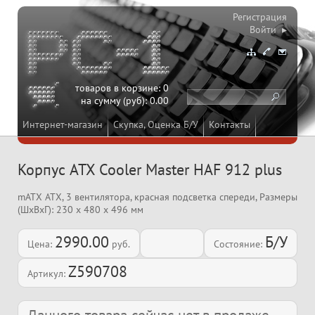
Регистрация
Войти ▸
товаров в корзине:
0
на сумму (руб):
0.00
Интернет-магазин
Скупка, Оценка Б/У
Контакты
Корпус ATX Cooler Master HAF 912 plus
mATX ATX, 3 вентилятора, красная подсветка спереди, Размеры
(ШxВxГ): 230 x 480 x 496 мм
2990.00
Б/У
Цена:
руб.
Состояние:
Z590708
Артикул: