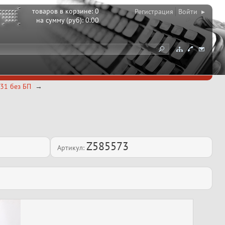
товаров в корзине:
0
Регистрация
Войти ▸
на сумму (руб):
0.00
A31 без БП
Z585573
Артикул: