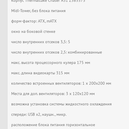
Корпус Thermaltake Chaser A31 Z585573
Midi-Tower, без блока питания
форм-фактор: ATX, mATX
окно на боковой стенке
число внутренних отсеков 3,5: 5
число внутренних отсеков 2,5: комбинированные
макс. высота процессорного кулера 175 мм
макс. длина видеокарты 315 мм
количество встроенных вентиляторов: 1 x 200х200 мм
Места для доп. вентиляторов: 3 x 120x120 мм
возможна установка системы жидкостного охлаждения
спереди: USB x2, наушн., микр.
расположение блока питания горизонтальное