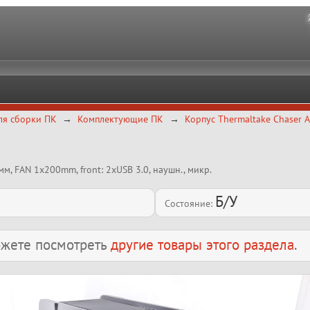
ля сборки ПК
Комплектующие ПК
Корпус Thermaltake Chaser 
мм, FAN 1x200mm, front: 2xUSB 3.0, наушн., микр.
Б/У
Состояние:
можете посмотреть
другие товары этого раздела
.