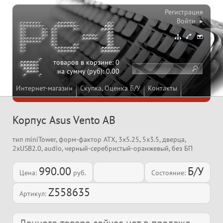
Регистрация
Войти ▸
товаров в корзине:
0
на сумму (руб):
0.00
Интернет-магазин
Скупка, Оценка Б/У
Контакты
Корпус Asus Vento AB
тип miniTower, форм-фактор ATX, 3x5.25, 5x3.5, дверца,
2xUSB2.0, audio, черный-серебристый-оранжевый, без БП
990.00
Б/У
Цена:
руб.
Состояние:
Z558635
Артикул: