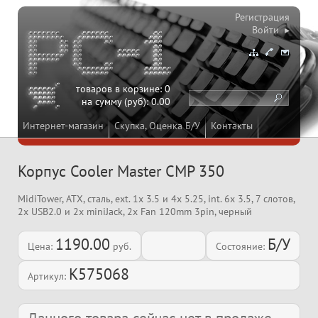
Регистрация
Войти ▸
товаров в корзине:
0
на сумму (руб):
0.00
Интернет-магазин
Скупка, Оценка Б/У
Контакты
Корпус Cooler Master CMP 350
MidiTower, ATX, сталь, ext. 1x 3.5 и 4x 5.25, int. 6x 3.5, 7 слотов,
2x USB2.0 и 2x miniJack, 2x Fan 120mm 3pin, черный
1190.00
Б/У
Цена:
руб.
Состояние:
K575068
Артикул: