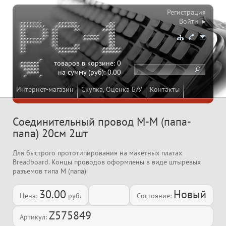
Регистрация
Войти ▸
товаров в корзине:
0
на сумму (руб):
0.00
Интернет-магазин
Скупка, Оценка Б/У
Контакты
Соединительный провод M-M (папа-
папа) 20см 2шт
Для быстрого прототипирования на макетных платах
Breadboard. Концы проводов оформлены в виде штыревых
разъемов типа M (папа)
30.00
Новый
Цена:
руб.
Состояние:
Z575849
Артикул: