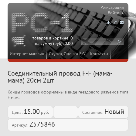
Регистрация
Войти ▸
товаров в корзине:
0
на сумму (руб):
0.00
Интернет-магазин
Скупка, Оценка Б/У
Контакты
Соединительный провод F-F (мама-
мама) 20см 2шт
Концы проводов оформлены в виде гнездового разъемов типа
F мама
15.00
Новый
Цена:
руб.
Состояние:
Z575846
Артикул: