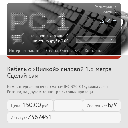
Регистрация
Войти ▸
товаров в корзине:
0
на сумму (руб):
0.00
Интернет-магазин
Скупка, Оценка Б/У
Контакты
Кабель с «Вилкой» силовой 1.8 метра —
Сделай сам
Компьютерная розетка «мама» IEC-320-C13, вилка для эл.
Розетки, на другом конце три силовых провода
150.00
Б/У
Цена:
руб.
Состояние:
Z567451
Артикул: