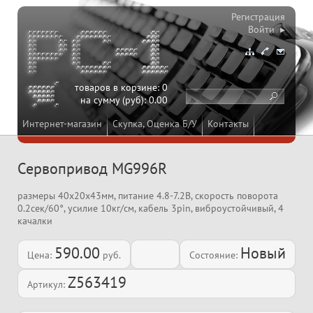
Регистрация
Войти ▸
товаров в корзине:
0
на сумму (руб):
0.00
Интернет-магазин
Скупка, Оценка Б/У
Контакты
Сервопривод MG996R
размеры 40x20x43мм, питание 4.8-7.2В, скорость поворота
0.2сек/60°, усилие 10кг/см, кабель 3pin, виброустойчивый, 4
качалки
590.00
Новый
Цена:
руб.
Состояние:
Z563419
Артикул: