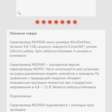
Описание товара
Сервопривод MG996R, мини размеры 40x20x43мм,
питание 4.8-7.2В, скорость поворота 0.2сек/60°, усилие
10кг/см, кабель 3pin, виброустойчивый, 4 качалки в
комплекте
Сервопривод MG996R — улучшенная версия
сервопривода MG995. Часто используется для установки
на радиоуправляемые модели самолётов и планеров. По
сравнению с предыдущей моделью обладает
повышенным крутящим моментом при стандартном
напряжением в 4,8 — 7,2 В. Является виброустойчивым.
Подключение
Сервопривод MG996R подключается с помощью трех
проводов: