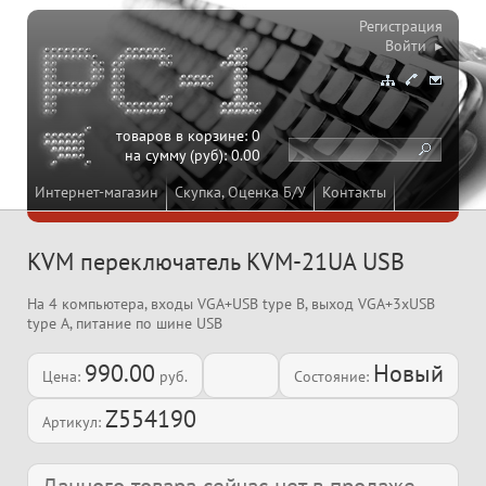
Регистрация
Войти ▸
товаров в корзине:
0
на сумму (руб):
0.00
Интернет-магазин
Скупка, Оценка Б/У
Контакты
KVM переключатель KVM-21UA USB
На 4 компьютера, входы VGA+USB type B, выход VGA+3xUSB
type A, питание по шине USB
990.00
Новый
Цена:
руб.
Состояние:
Z554190
Артикул: