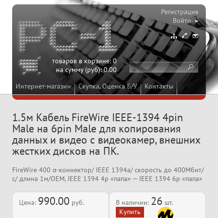
Регистрация
Войти ▸
товаров в корзине:
0
на сумму (руб):
0.00
Интернет-магазин
Скупка, Оценка Б/У
Контакты
1.5м Кабель FireWire IEEE-1394 4pin
Male на 6pin Male для копирования
данных и видео с видеокамер, внешних
жестких дисков на ПК.
FireWire 400 α-коннектор/ IEEE 1394a/ скорость до 400Мбит/
с/ длина 1м/OEM, IEEE 1394 4p «папа» — IEEE 1394 6p «папа»
990.00
26
Цена:
руб.
В наличии:
шт.