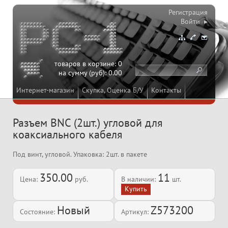
Регистрация
Войти ▸
товаров в корзине:
0
на сумму (руб):
0.00
Интернет-магазин
Скупка, Оценка Б/У
Контакты
Разъем BNC (2шт.) угловой для
коаксиального кабеля
Под винт, угловой. Упаковка: 2шт. в пакете
350.00
11
Цена:
руб.
В наличии:
шт.
Новый
Z573200
Состояние:
Артикул: