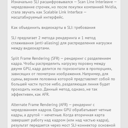
Изначально SLI расшифровывался — Scan Line Interleave —
чередование строчек, но после покупки компанией Nvidia,
стала звучать как Scalable Link Interface —
масштабируемый интерфейс.
Как объединить видеокарты в SLI: требования
SLI предлагает 2 метода рендеринга и 1 метод
сглаживания (anti-aliasing) для распределения нагрузки
между видеокартами.
Split Frame Rendering (SFR) — рендеринг с разделением
кадра. Чтобы распределить нагрузку поровну между
двумя GPU, кадр делится по горизонтали в пропорциях,
зависящих от геометрии изображения. Например, для
сцены, верхняя половина которой представляет собой по
большей части пустое небо, разделяющая линия будет
проходить низко. Данный метод, однако, не так
эффективен, как AFR.
Alternate Frame Rendering (AFR) — рендеринг с
чередованием кадров. Один GPU обрабатывает четные
кадры, а другой — нечетные. Когда вторичная карта
завершает работу над кадром (или над частью кадра),
результат передается через мост SLI-коннектор основной