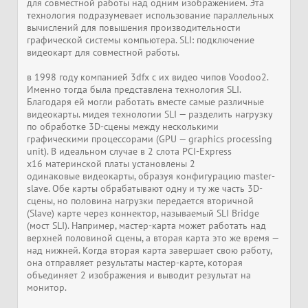
для совместной работы над одним изображением. Эта
технология подразумевает использование параллельных
вычислений для повышения производительности
графической системы компьютера. SLI: подключение
видеокарт для совместной работы.
в 1998 году компанией 3dfx с их видео чипов Voodoo2.
Именно тогда была представлена технология SLI.
Благодаря ей могли работать вместе самые различные
видеокарты. мидея технологии SLI — разделить нагрузку
по обработке 3D-сцены между несколькими
графическими процессорами (GPU — graphics processing
unit). В идеальном случае в 2 слота PCI-Express
x16 материнской платы установлены 2
одинаковые видеокарты, образуя конфигурацию master-
slave. Обе карты обрабатывают одну и ту же часть 3D-
сцены, но половина нагрузки передается вторичной
(Slave) карте через коннектор, называемый SLI Bridge
(мост SLI). Например, мастер-карта может работать над
верхней половиной сцены, а вторая карта это же время —
над нижней. Когда вторая карта завершает свою работу,
она отправляет результаты мастер-карте, которая
объединяет 2 изображения и выводит результат на
монитор.