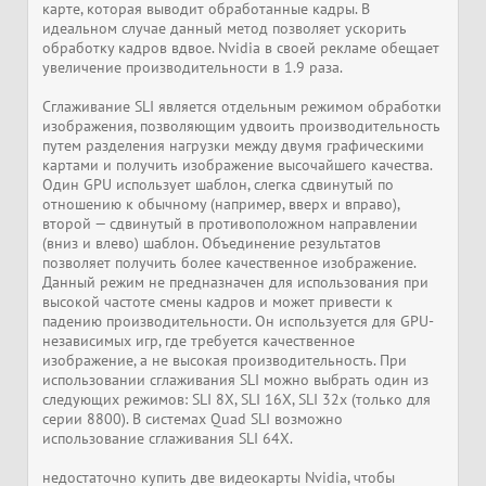
карте, которая выводит обработанные кадры. В
идеальном случае данный метод позволяет ускорить
обработку кадров вдвое. Nvidia в своей рекламе обещает
увеличение производительности в 1.9 раза.
Сглаживание SLI является отдельным режимом обработки
изображения, позволяющим удвоить производительность
путем разделения нагрузки между двумя графическими
картами и получить изображение высочайшего качества.
Один GPU использует шаблон, слегка сдвинутый по
отношению к обычному (например, вверх и вправо),
второй — сдвинутый в противоположном направлении
(вниз и влево) шаблон. Объединение результатов
позволяет получить более качественное изображение.
Данный режим не предназначен для использования при
высокой частоте смены кадров и может привести к
падению производительности. Он используется для GPU-
независимых игр, где требуется качественное
изображение, а не высокая производительность. При
использовании сглаживания SLI можно выбрать один из
следующих режимов: SLI 8X, SLI 16X, SLI 32x (только для
серии 8800). В системах Quad SLI возможно
использование сглаживания SLI 64X.
недостаточно купить две видеокарты Nvidia, чтобы