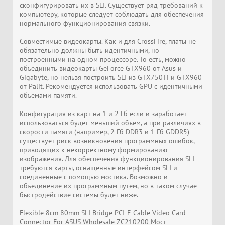
сконфигурировать их в SLI. Существует ряд требований к
компьютеру, которые следует соблюдать для обеспечения
нормального функционирования связки.
Совместимые видеокарты. Как и для CrossFire, платы не
обязательно должны быть идентичными, но
построенными на одном процессоре. То есть, можно
объединить видеокарты GeForce GTX960 от Asus и
Gigabyte, но нельзя построить SLI из GTX750Ti и GTX960
от Palit. Рекомендуется использовать GPU с идентичными
объемами памяти.
Конфигурация из карт на 1 и 2 Гб если и заработает —
использоваться будет меньший объем, а при различиях в
скорости памяти (например, 2 Гб DDR3 и 1 Гб GDDR5)
существует риск возникновения программных ошибок,
приводящих к некорректному формированию
изображения. Для обеспечения функционирования SLI
требуются карты, оснащенные интерфейсом SLI и
соединенные с помощью мостика. Возможно и
объединение их программным путем, но в таком случае
быстродействие системы будет ниже.
Flexible 8cm 80mm SLI Bridge PCI-E Cable Video Card
Connector For ASUS Wholesale ZC210200 Мост