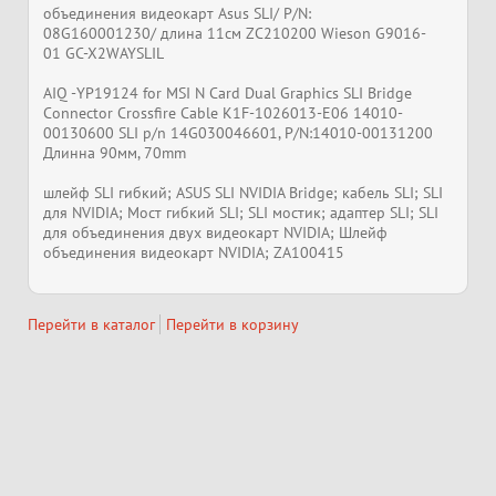
объединения видеокарт Asus SLI/ P/N:
08G160001230/ длина 11см ZC210200 Wieson G9016-
01 GC-X2WAYSLIL
AIQ -YP19124 for MSI N Card Dual Graphics SLI Bridge
Connector Crossfire Cable K1F-1026013-E06 14010-
00130600 SLI p/n 14G030046601, P/N:14010-00131200
Длинна 90мм, 70mm
шлейф SLI гибкий; ASUS SLI NVIDIA Bridge; кабель SLI; SLI
для NVIDIA; Мост гибкий SLI; SLI мостик; адаптер SLI; SLI
для объединения двух видеокарт NVIDIA; Шлейф
объединения видеокарт NVIDIA; ZA100415
Перейти в каталог
Перейти в корзину