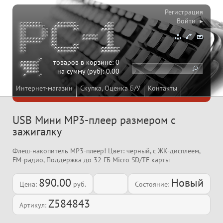
Регистрация
Войти ▸
товаров в корзине:
0
на сумму (руб):
0.00
Интернет-магазин
Скупка, Оценка Б/У
Контакты
USB Мини MP3-плеер размером с
зажигалку
Флеш-накопитель MP3-плеер! Цвет: черный, с ЖК-дисплеем,
FM-радио, Поддержка до 32 ГБ Micro SD/TF карты
890.00
Новый
Цена:
руб.
Состояние:
Z584843
Артикул: