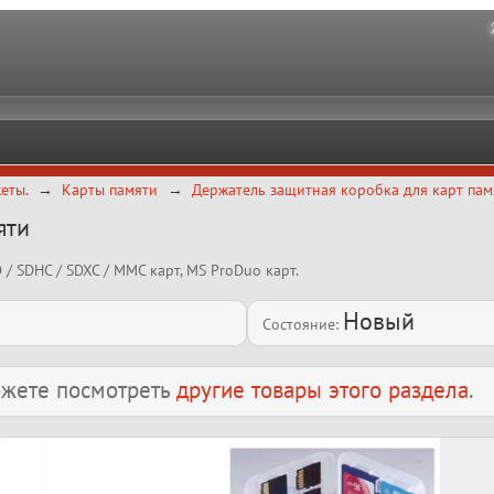
еты.
Карты памяти
Держатель защитная коробка для карт пам
яти
 / SDHC / SDXC / MMC карт, MS ProDuo карт.
Новый
Состояние:
можете посмотреть
другие товары этого раздела
.