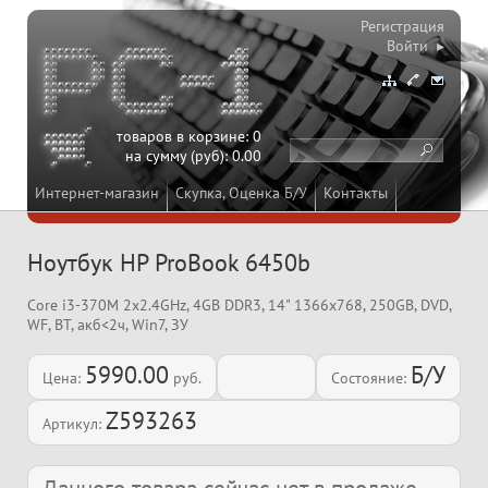
Регистрация
Войти ▸
товаров в корзине:
0
на сумму (руб):
0.00
Интернет-магазин
Скупка, Оценка Б/У
Контакты
Ноутбук HP ProBook 6450b
Core i3-370M 2x2.4GHz, 4GB DDR3, 14" 1366x768, 250GB, DVD,
WF, BT, акб<2ч, Win7, ЗУ
5990.00
Б/У
Цена:
руб.
Состояние:
Z593263
Артикул: