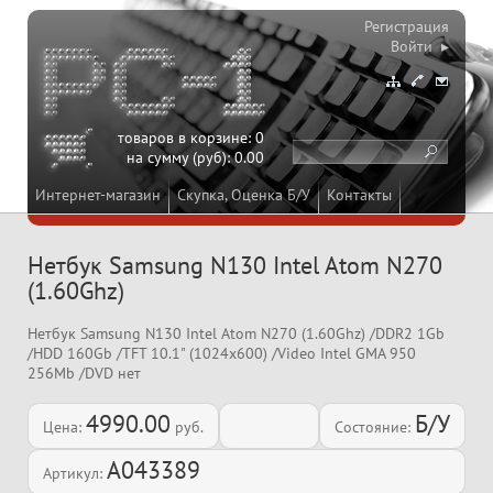
Регистрация
Войти ▸
товаров в корзине:
0
на сумму (руб):
0.00
Интернет-магазин
Скупка, Оценка Б/У
Контакты
Нетбук Samsung N130 Intel Atom N270
(1.60Ghz)
Нетбук Samsung N130 Intel Atom N270 (1.60Ghz) /DDR2 1Gb
/HDD 160Gb /TFT 10.1" (1024x600) /Video Intel GMA 950
256Mb /DVD нет
4990.00
Б/У
Цена:
руб.
Состояние:
A043389
Артикул: