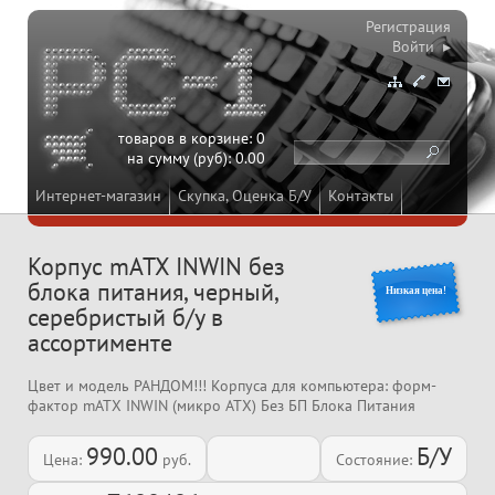
Регистрация
Войти ▸
товаров в корзине:
0
на сумму (руб):
0.00
Интернет-магазин
Скупка, Оценка Б/У
Контакты
Корпус mATX INWIN без
блока питания, черный,
Низкая цена!
серебристый б/у в
ассортименте
Цвет и модель РАНДОМ!!! Корпуса для компьютера: форм-
фактор mATX INWIN (микро ATX) Без БП Блока Питания
990.00
Б/У
Цена:
руб.
Состояние: