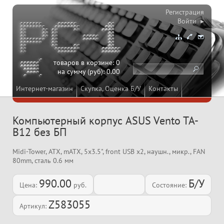
Регистрация
Войти ▸
товаров в корзине:
0
на сумму (руб):
0.00
Интернет-магазин
Скупка, Оценка Б/У
Контакты
Компьютерный корпус ASUS Vento TA-
B12 без БП
Midi-Tower, ATX, mATX, 5x3.5", front USB x2, наушн., микр., FAN
80mm, сталь 0.6 мм
990.00
Б/У
Цена:
руб.
Состояние:
Z583055
Артикул: