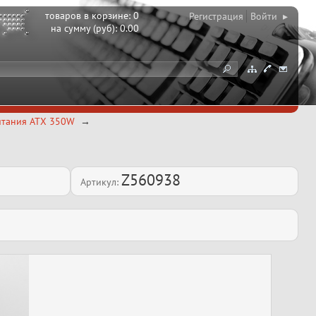
товаров в корзине:
0
Регистрация
Войти ▸
на сумму (руб):
0.00
питания ATX 350W
Z560938
Артикул: