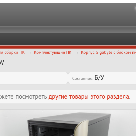
ля сборки ПК
Комплектующие ПК
Корпус Gigabyte с блоком 
0W
Б/У
Состояние:
можете посмотреть
другие товары этого раздела
.