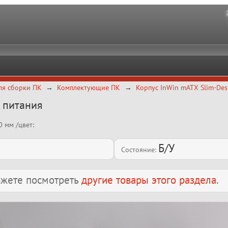
ля сборки ПК
Комплектующие ПК
Корпус InWin mATX Slim-Des
 питания
 мм /цвет:
Б/У
Состояние:
можете посмотреть
другие товары этого раздела
.