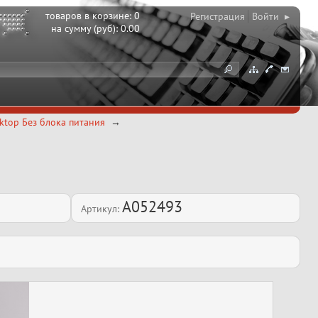
товаров в корзине:
0
Регистрация
Войти ▸
на сумму (руб):
0.00
ktop Без блока питания
A052493
Артикул: