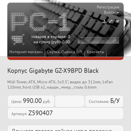
Регистрация
Войти ▸
товаров в корзине:
0
на сумму (руб):
0.00
Интернет-магазин
Скупка, Оценка Б/У
Контакты
Корпус Gigabyte GZ-X9BPD Black
Midi-Tower, ATX, Micro-ATX, 5x3.5", видео до 312мм, 1xFan
120mm, front USB x2, наушн., микр., сталь 0.6mm
990.00
Б/У
Цена:
руб.
Состояние:
Z590407
Артикул: