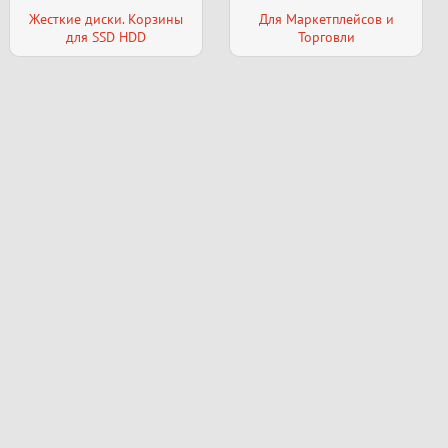
Жесткие диски. Корзины
Для Маркетплейсов и
для SSD HDD
Торговли