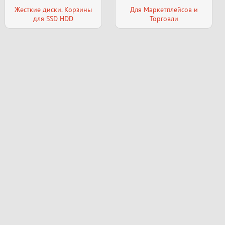
Жесткие диски. Корзины
Для Маркетплейсов и
для SSD HDD
Торговли