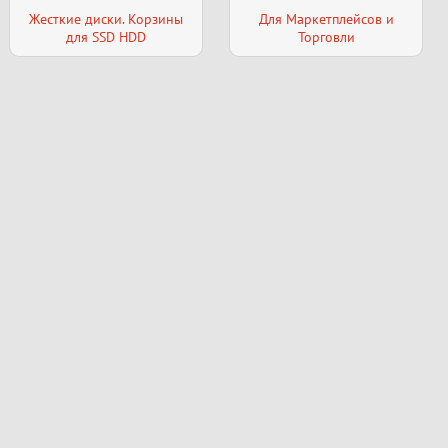
Жесткие диски. Корзины
Для Маркетплейсов и
для SSD HDD
Торговли