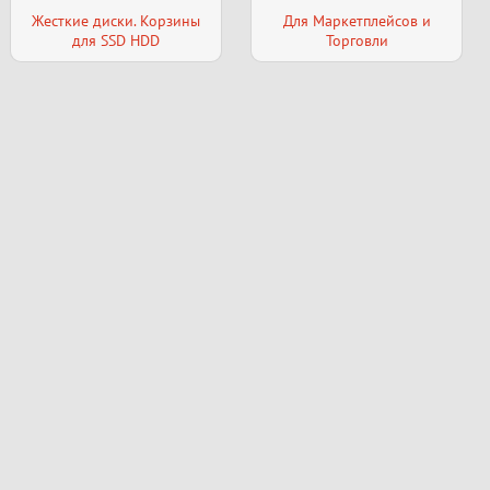
Жесткие диски. Корзины
Для Маркетплейсов и
для SSD HDD
Торговли