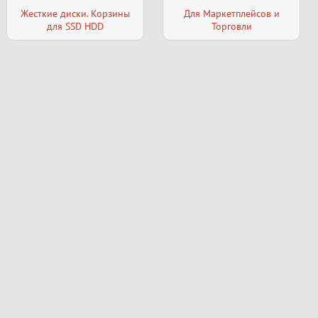
Жесткие диски. Корзины
Для Маркетплейсов и
для SSD HDD
Торговли